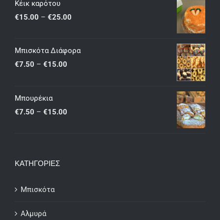
Κέικ καρότου
Price
€
15.00
–
€
25.00
range:
€15.00
Μπισκότα Διάφορα
through
Price
€
7.50
–
€
15.00
€25.00
range:
€7.50
Μπουρέκια
through
Price
€
7.50
–
€
15.00
€15.00
range:
€7.50
through
ΚΑΤΗΓΟΡΙΕΣ
€15.00
Μπισκότα
Αλμυρά