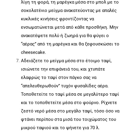
λίγη τη φορά, τη μαρέγκα μέσα στο μπολ με το
σοκολατένιο μείγμα ανακατεύοντας με απαλές
κυκλικές κινήσεις φροντίζοντας να
ενσωματώνεται μετά από κάθε προσθήκη. Μην
ανακατέψετε πολύ ή ζωηρά για θα φύγει ο
“αέρας” από τη μαρέγκα και θα ξεφουσκώσει το
cheesecake.
Αδειάζετε το μείγμα μέσα στο έτοιμο ταψί,
ισιώνετε την επιφάνειά του, και χτυπάτε
ελαφρώς το ταψί στον πάγκο σας να
“απελευθερωθούν” τυχόν φυσαλίδες αέρα.
Τοποθετείτε το ταψί μέσα σε μεγαλύτερο ταψί
και το τοποθετείτε μέσα στο φούρνο. Ρίχνετε
ζεστό νερό μέσα στο μεγάλο ταψί, τόσο όσο να
φτάνει περίπου στα μισά του τοιχώματος του
μικρού ταψιού και το ψήνετε για 70 λ.