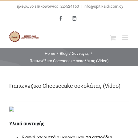
Skip
Τηλέφωνο επικοινωνίας: 22-524160
|
info@spitikaidi.com.cy
to
Facebook
Instagram
content
Home
/
Blog
/
Συνταγές
/
Γιαπωνέζικο Cheesecake σοκολάτας (Video)
Γιαπωνέζικο Cheesecake σοκολάτας (Video)
Υλικά συνταγής
6 αυγά, χωριστά οι κρόκοι και τα ασπράδια