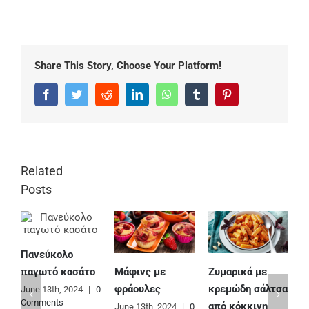
Share This Story, Choose Your Platform!
Facebook
Twitter
Reddit
LinkedIn
WhatsApp
Tumblr
Pinterest
Related
Posts
Πανεύκολο
Μάφινς με
Ζυμαρικά με
Ε
παγωτό κασάτο
φράουλες
κρεμώδη σάλτσα
φ
June 13th, 2024
|
0
Comments
από κόκκινη
June 13th, 2024
|
0
J