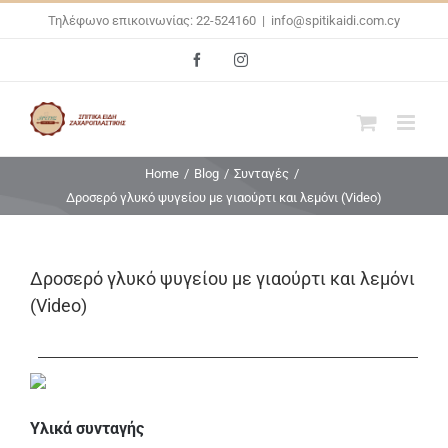
Skip
Τηλέφωνο επικοινωνίας: 22-524160
|
info@spitikaidi.com.cy
to
Facebook
Instagram
content
Home
/
Blog
/
Συνταγές
/
Δροσερό γλυκό ψυγείου με γιαούρτι και λεμόνι (Video)
Δροσερό γλυκό ψυγείου με γιαούρτι και λεμόνι
(Video)
Υλικά συνταγής