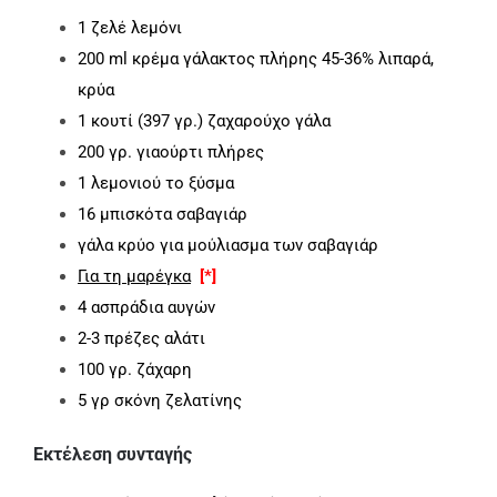
1 ζελέ λεμόνι
200 ml κρέμα γάλακτος πλήρης 45-36% λιπαρά,
κρύα
1 κουτί (397 γρ.) ζαχαρούχο γάλα
200 γρ. γιαούρτι πλήρες
1 λεμονιού το ξύσμα
16 μπισκότα σαβαγιάρ
γάλα κρύο για μούλιασμα των σαβαγιάρ
Για τη μαρέγκα
[*]
4 ασπράδια αυγών
2-3 πρέζες αλάτι
100 γρ. ζάχαρη
5 γρ σκόνη ζελατίνης
Εκτέλεση συνταγής