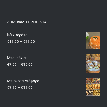
ΔΗΜΟΦΙΛΗ ΠΡΟΙΟΝΤΑ
Κέικ καρότου
Price
€
15.00
–
€
25.00
range:
€15.00
Μπουρέκια
through
Price
€
7.50
–
€
15.00
€25.00
range:
€7.50
Μπισκότα Διάφορα
through
Price
€
7.50
–
€
15.00
€15.00
range:
€7.50