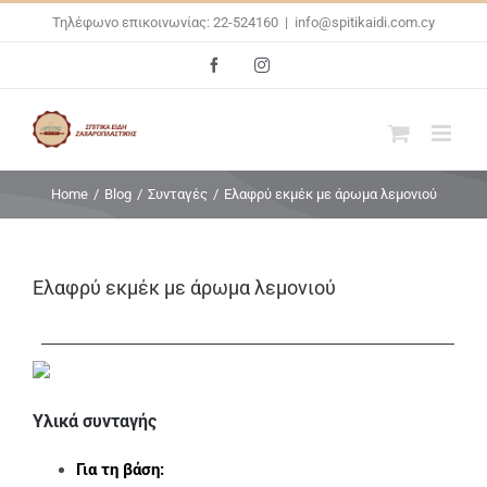
Skip
Τηλέφωνο επικοινωνίας: 22-524160
|
info@spitikaidi.com.cy
to
Facebook
Instagram
content
Home
/
Blog
/
Συνταγές
/
Ελαφρύ εκμέκ με άρωμα λεμονιού
Ελαφρύ εκμέκ με άρωμα λεμονιού
Υλικά συνταγής
Για τη βάση: