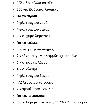
1/2 κιλό φύλλο καταΐφι
250 γρ. βούτυρο, λιωμένο
Για το σιρόπι:
2 φλ. τσαγιού νερό
4 φλ. τσαγιού ζάχαρη
1 κ.σ. χυμό λεμονιού
Για τη κρέμα:
1 ½ λίτρο γάλα πλήρες
2 κρόκοι αυγών, ελαφρώς χτυπημένοι
6 κ.σ. κορν φλάουρ
4 κ.σ. αλεύρι
1 φλ. τσαγιού ζάχαρη
1/2 λεμονιού το ξύσμα
2 καψουλίτσες βανίλια
Για την επικάλυψη:
150 ml κρέμα γάλακτος 35-36% λιπαρά, κρύα