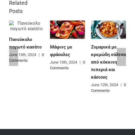
Related
Posts
Πανεύκολο
Μάφινς με
Ζυμαρικά με
Ε
παγωτό κασάτο
φράουλες
κρεμώδη σάλτσα
φ
June 13th, 2024
|
0
Comments
από κόκκινη
June 13th, 2024
|
0
J
Comments
C
πιπεριά και
κάσιους
June 12th, 2024
|
0
Comments