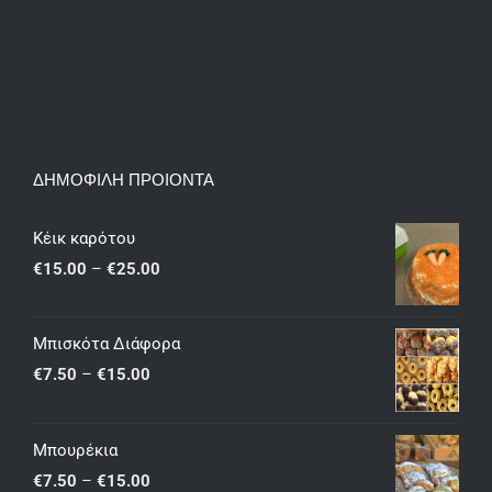
ΔΗΜΟΦΙΛΗ ΠΡΟΙΟΝΤΑ
Κέικ καρότου
Price
€
15.00
–
€
25.00
range:
€15.00
Μπισκότα Διάφορα
through
Price
€
7.50
–
€
15.00
€25.00
range:
€7.50
Μπουρέκια
through
Price
€
7.50
–
€
15.00