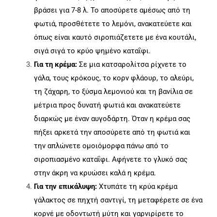
βράσει για 7-8 λ. Το αποσύρετε αμέσως από τη
φωτιά, προσθέτετε το λεμόνι, ανακατεύετε και
όπως είναι καυτό σιροπιάζετετε με ένα κουτάλι,
σιγά σιγά το κρύο ψημένο καταΐφι.
Για τη κρέμα:
Σε μια κατσαρολίτσα ρίχνετε το
γάλα, τους κρόκους, το κορν φλάουρ, το αλεύρι,
τη ζάχαρη, το ξύσμα λεμονιού και τη βανίλια σε
μέτρια προς δυνατή φωτιά και ανακατεύετε
διαρκώς με έναν αυγοδάρτη. Όταν η κρέμα σας
πήξει αρκετά την αποσύρετε από τη φωτιά και
την απλώνετε ομοιόμορφα πάνω από το
σιροπιασμένο καταΐφι. Αφήνετε το γλυκό σας
στην άκρη να κρυώσει καλά η κρέμα.
Για την επικάλυψη:
Χτυπάτε τη κρύα κρέμα
γάλακτος σε πηχτή σαντιγί, τη μεταφέρετε σε ένα
κορνέ με οδοντωτή μύτη και γαρνιρίρετε το