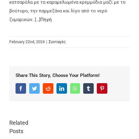
κατσαρόλα με τα καραμελωμένα κρεμμύδια μαζί με το
βούτυρο, την παρμεζάνα και λίγο από το νερό
ζυμαρικών. […]
Πηγή
February 22nd, 2024
|
Συνταγές
Share This Story, Choose Your Platform!
Facebook
Twitter
Reddit
LinkedIn
WhatsApp
Tumblr
Pinterest
Related
Posts