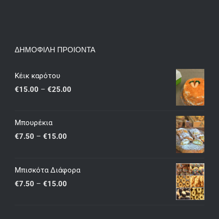
ΔΗΜΟΦΙΛΗ ΠΡΟΙΟΝΤΑ
Κέικ καρότου
Price
€
15.00
–
€
25.00
range:
€15.00
Μπουρέκια
through
Price
€
7.50
–
€
15.00
€25.00
range:
€7.50
Μπισκότα Διάφορα
through
Price
€
7.50
–
€
15.00
€15.00
range:
€7.50