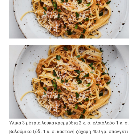
Υλικά 3 μέτρια λευκά κρεμμύδια 2 κ. σ. ελαιόλαδο 1 κ. σ.
βαλσάμικο ξύδι 1 κ. σ. καστανή ζάχαρη 400 γρ. σπαγγέτι