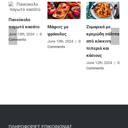
Πανεύκολο
Μάφινς με
Ζυμαρικά με
Ε
παγωτό κασάτο
φράουλες
κρεμώδη σάλτσα
φ
June 13th, 2024
|
0
Comments
από κόκκινη
June 13th, 2024
|
0
J
Comments
C
πιπεριά και
κάσιους
June 12th, 2024
|
0
Comments
ΠΛΗΡΟΦΟΡΙΕΣ ΕΠΙΚΟΙΝΩΝΙΑΣ