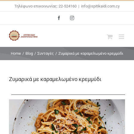
Skip
Τηλέφωνο επικοινωνίας: 22-524160
|
info@spitikaidi.com.cy
to
Facebook
Instagram
content
Home
/
Blog
/
Συνταγές
/
Ζυμαρικά με καραμελωμένο κρεμμύδι
Ζυμαρικά με καραμελωμένο κρεμμύδι