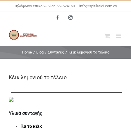
Skip
Τηλέφωνο επικοινωνίας: 22-524160
|
info@spitikaidi.com.cy
to
Facebook
Instagram
content
Home
/
Blog
/
Συνταγές
/
Κέικ λεμονιού το τέλειο
Κέικ λεμονιού το τέλειο
Υλικά συνταγής
Για το κέικ