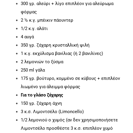
300 γρ. αλεύρι + λίγο επιπλέον για αλεύρωμα
φόρμας
2 ½ κ.γ. μπέικιν πάουντερ
1/2 κ.γ. αλάτι
4 αυγά
350 γρ. ζάχαρη κρυσταλλική ψιλή
1 κ.γ. εκχύλισμα βανίλιας (ή 2 βανιλίνες)
2 λεμονιών το ξύσμα
250 ml γάλα
175 γρ. βούτυρο, κομμένο σε κύβους + επιπλέον
λιωμένο για άλειμμα φόρμας
Για το γλάσο ζάχαρης
150 γρ. ζάχαρη άχνη
3 κ.σ. Λιμοντσέλο (Limoncello)
1/2 λεμονιού ο χυμός (αν δεν χρησιμοποιήσετε
Λιμοντσέλο προσθέστε 3 κ.σ. επιπλέον χυμό