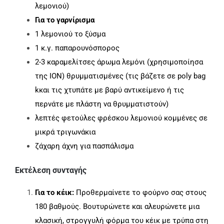
λεμονιού)
Για το γαρνίρισμα
1 λεμονιού το ξύσμα
1 κ.γ. παπαρουνόσπορος
2-3 καραμελίτσες άρωμα λεμόνι (χρησιμοποίησα
της ΙΟΝ) θρυμματισμένες (τις βάζετε σε poly bag
kκαι τις χτυπάτε με βαρύ αντικείμενο ή τις
περνάτε με πλάστη να θρυμματιστούν)
λεπτές φετούλες φρέσκου λεμονιού κομμένες σε
μικρά τριγωνάκια
ζάχαρη άχνη για πασπάλισμα
Εκτέλεση συνταγής
Για το κέικ:
Προθερμαίνετε το φούρνο σας στους
180 βαθμούς. Βουτυρώνετε και αλευρώνετε μια
κλασική, στρογγυλή φόρμα του κέικ με τρύπα στη