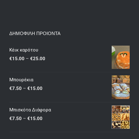
ΔΗΜΟΦΙΛΗ ΠΡΟΙΟΝΤΑ
Κέικ καρότου
Price
€
15.00
–
€
25.00
range:
€15.00
Μπουρέκια
through
Price
€
7.50
–
€
15.00
€25.00
range:
€7.50
Μπισκότα Διάφορα
through
Price
€
7.50
–
€
15.00
€15.00
range:
€7.50