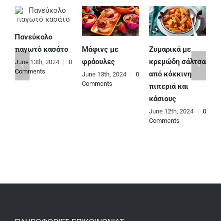
Πανεύκολο
Μάφινς με
Ζυμαρικά με
Ε
παγωτό κασάτο
φράουλες
κρεμώδη σάλτσα
φ
June 13th, 2024
|
0
Comments
από κόκκινη
June 13th, 2024
|
0
J
Comments
C
πιπεριά και
κάσιους
June 12th, 2024
|
0
Comments