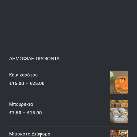
ΔΗΜΟΦΙΛΗ ΠΡΟΙΟΝΤΑ
Κέικ καρότου
Price
€
15.00
–
€
25.00
range:
€15.00
Μπουρέκια
through
Price
€
7.50
–
€
15.00
€25.00
range:
€7.50
Μπισκότα Διάφορα