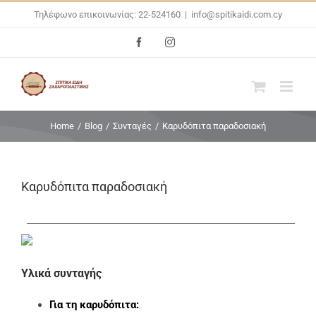
Skip
Τηλέφωνο επικοινωνίας: 22-524160
|
info@spitikaidi.com.cy
to
Facebook
Instagram
content
Home
/
Blog
/
Συνταγές
/
Καρυδόπιτα παραδοσιακή
Καρυδόπιτα παραδοσιακή
Υλικά συνταγής
Για τη καρυδόπιτα: