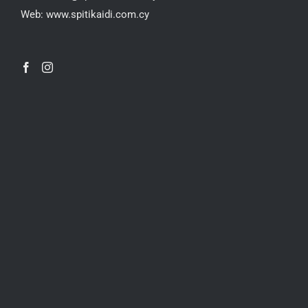
Web:
www.spitikaidi.com.cy