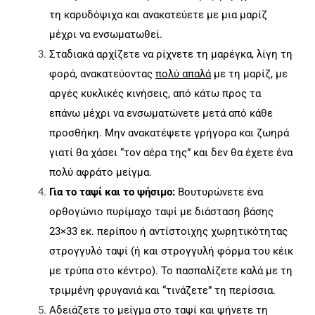
τη καρυδόψιχα και ανακατεύετε με μια μαρίζ
μέχρι να ενσωματωθεί.
Σταδιακά αρχίζετε να ρίχνετε τη μαρέγκα, λίγη τη
φορά, ανακατεύοντας
πολύ απαλά
με τη μαρίζ, με
αργές κυκλικές κινήσεις, από κάτω προς τα
επάνω μέχρι να ενσωματώνετε μετά από κάθε
προσθήκη. Μην ανακατέψετε γρήγορα και ζωηρά
γιατί θα χάσει “τον αέρα της” και δεν θα έχετε ένα
πολύ αφράτο μείγμα.
Για το ταψί και το ψήσιμο:
Βουτυρώνετε ένα
ορθογώνιο πυρίμαχο ταψί με διάσταση βάσης
23×33 εκ. περίπου ή αντίστοιχης χωρητικότητας
στρογγυλό ταψί (ή και στρογγυλή φόρμα του κέικ
με τρύπα στο κέντρο). Το πασπαλίζετε καλά με τη
τριμμένη φρυγανιά και “τινάζετε” τη περίσσια.
Αδειάζετε το μείγμα στο ταψί και ψήνετε τη