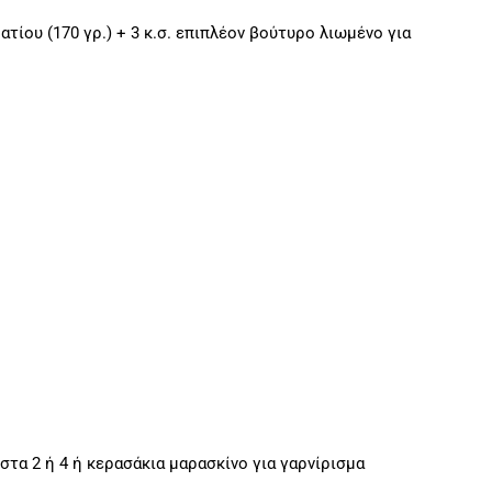
τίου (170 γρ.) + 3 κ.σ. επιπλέον βούτυρο λιωμένο για
τα 2 ή 4 ή κερασάκια μαρασκίνο για γαρνίρισμα