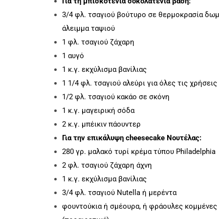
Για τη μπισκοτένια σοκολατένια βάση:
3/4 φλ. τσαγιού βούτυρο σε θερμοκρασία δωμα
άλειμμα ταψιού
1 φλ. τσαγιού ζάχαρη
1 αυγό
1 κ.γ. εκχύλισμα βανίλιας
1 1/4 φλ. τσαγιού αλεύρι για όλες τις χρήσεις
1/2 φλ. τσαγιού κακάο σε σκόνη
1 κ.γ. μαγειρική σόδα
2 κ.γ. μπέικιν πάουντερ
Για την επικάλυψη cheesecake Νουτέλας:
280 γρ. μαλακό τυρί κρέμα τύπου Philadelphia
2 φλ. τσαγιού ζάχαρη άχνη
1 κ.γ. εκχύλισμα βανίλιας
3/4 φλ. τσαγιού Nutella ή μερέντα
φουντούκια ή σμέουρα, ή φράουλες κομμένες σ