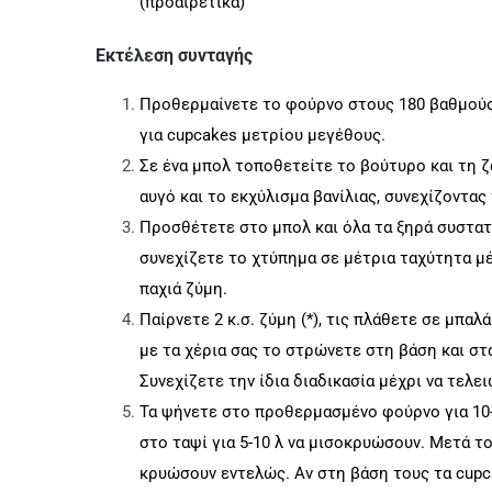
(προαιρετικά)
Εκτέλεση συνταγής
Προθερμαίνετε το φούρνο στους 180 βαθμούς 
για cupcakes μετρίου μεγέθους.
Σε ένα μπολ τοποθετείτε το βούτυρο και τη ζ
αυγό και το εκχύλισμα βανίλιας, συνεχίζοντ
Προσθέτετε στο μπολ και όλα τα ξηρά συστατικ
συνεχίζετε το χτύπημα σε μέτρια ταχύτητα μέχ
παχιά ζύμη.
Παίρνετε 2 κ.σ. ζύμη (*), τις πλάθετε σε μπα
με τα χέρια σας το στρώνετε στη βάση και σ
Συνεχίζετε την ίδια διαδικασία μέχρι να τελει
Τα ψήνετε στο προθερμασμένο φούρνο για 10-
στο ταψί για 5-10 λ να μισοκρυώσουν. Μετά τ
κρυώσουν εντελώς. Αν στη βάση τους τα cup