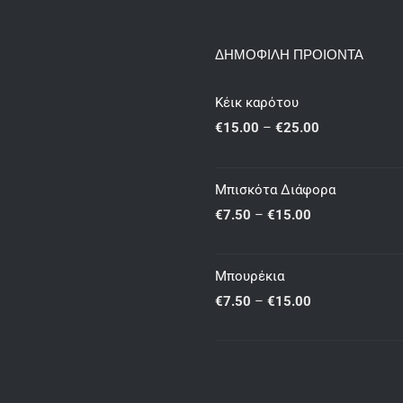
ΔΗΜΟΦΙΛΗ ΠΡΟΙΟΝΤΑ
Κέικ καρότου
Price
€
15.00
–
€
25.00
range:
€15.00
Μπισκότα Διάφορα
through
Price
€
7.50
–
€
15.00
€25.00
range:
€7.50
Μπουρέκια
through
Price
€
7.50
–
€
15.00
€15.00
range:
€7.50
through