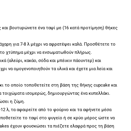
και βουτυρώνετε ένα ταψί με (16 κατά προτίμηση) θήκες
άχαρη για 7-8 λ μέχρι να αφρατέψει καλά. Προσθέτετε το
ας το χτύπημα μέχρι να ενσωματωθούν πλήρως.
ά (αλεύρι, κακάο, σόδα και μπέικιν πάουντερ) και
ρι να ομογενοποιηθούν τα υλικά και έχετε μια λεία και
λάκι το οποίο τοποθετείτε στη βάση της θήκης cupcake και
τα τοιχώματα ισομερώς, δημιουργώντας ένα κυπελλάκι.
ώσει η ζύμη.
12 λ, τα αφαιρείτε από το φούρνο και τα αφήνετε μέσα
οποθετείτε το ταψί στο ψυγείο ή σε κρύο μέρος ώστε να
cakes έχουν φουσκώσει τα πιέζετε ελαφρά προς τη βάση