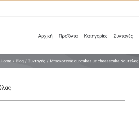
Αρχική
Προϊόντα
Κατηγορίες
Συνταγές
Home
/
Blog
/
Συνταγές
/
Μπισκοτένια cupcakes με cheesecake Νουτέλας
έλας