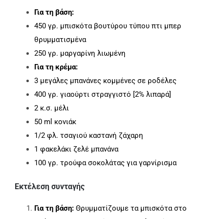
Για τη βάση:
450 γρ. μπισκότα βουτύρου τύπου πτι μπερ
θρυμματισμένα
250 γρ. μαργαρίνη λιωμένη
Για τη κρέμα:
3 μεγάλες μπανάνες κομμένες σε ροδέλες
400 γρ. γιαούρτι στραγγιστό [2% λιπαρά]
2 κ.σ. μέλι
50 ml κονιάκ
1/2 φλ. τσαγιού καστανή ζάχαρη
1 φακελάκι ζελέ μπανάνα
100 γρ. τρούφα σοκολάτας για γαρνίρισμα
Εκτέλεση συνταγής
Για τη βάση:
Θρυμματίζουμε τα μπισκότα στο