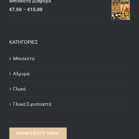
Μπισκότα Διάφορα
through
Price
€
7.50
–
€
15.00
€15.00
range:
€7.50
through
ΚΑΤΗΓΟΡΙΕΣ
€15.00
Μπισκότα
Αλμυρά
Γλυκά
Γλυκά Σιροπιαστά
ΠΑΡΑΓΓΕΙΛΤΕ ΤΩΡΑ!