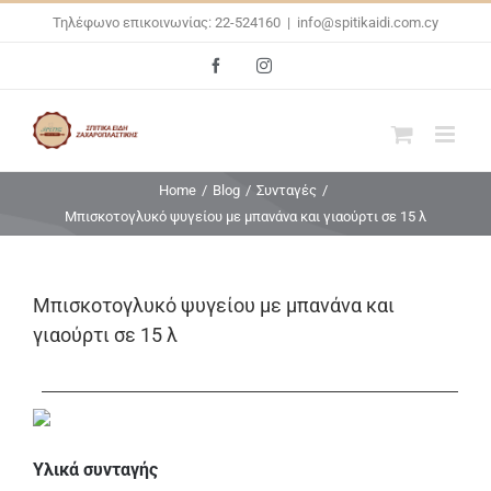
Skip
Τηλέφωνο επικοινωνίας: 22-524160
|
info@spitikaidi.com.cy
to
Facebook
Instagram
content
Home
/
Blog
/
Συνταγές
/
Μπισκοτογλυκό ψυγείου με μπανάνα και γιαούρτι σε 15 λ
Μπισκοτογλυκό ψυγείου με μπανάνα και
γιαούρτι σε 15 λ
Υλικά συνταγής