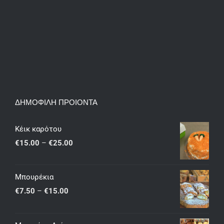
ΔΗΜΟΦΙΛΗ ΠΡΟΙΟΝΤΑ
Κέικ καρότου
Price
€
15.00
–
€
25.00
range:
€15.00
Μπουρέκια
through
Price
€
7.50
–
€
15.00
€25.00
range:
€7.50