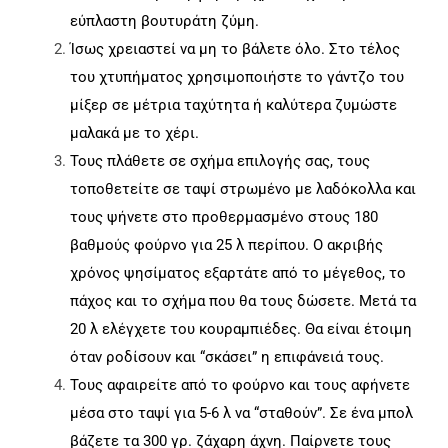
εύπλαστη βουτυράτη ζύμη.
Ίσως χρειαστεί να μη το βάλετε όλο. Στο τέλος
του χτυπήματος χρησιμοποιήστε το γάντζο του
μίξερ σε μέτρια ταχύτητα ή καλύτερα ζυμώστε
μαλακά με το χέρι.
Τους πλάθετε σε σχήμα επιλογής σας, τους
τοποθετείτε σε ταψί στρωμένο με λαδόκολλα και
τους ψήνετε στο προθερμασμένο στους 180
βαθμούς φούρνο για 25 λ περίπου. Ο ακριβής
χρόνος ψησίματος εξαρτάτε από το μέγεθος, το
πάχος και το σχήμα που θα τους δώσετε. Μετά τα
20 λ ελέγχετε του κουραμπιέδες. Θα είναι έτοιμη
όταν ροδίσουν και “σκάσει” η επιφάνειά τους.
Τους αφαιρείτε από το φούρνο και τους αφήνετε
μέσα στο ταψί για 5-6 λ να “σταθούν”. Σε ένα μπολ
βάζετε τα 300 γρ. ζάχαρη άχνη. Παίρνετε τους