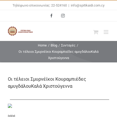
Skip
Τηλέφωνο επικοινωνίας: 22-524160
|
info@spitikaidi.com.cy
to
Facebook
Instagram
content
Home
/
Blog
/
Συνταγές
/
Οι τέλειοι Σμυρνέϊκοι Κουραμπιέδες αμυγδάλουΚαλά
Χριστούγεννα
Οι τέλειοι Σμυρνέϊκοι Κουραμπιέδες
αμυγδάλουΚαλά Χριστούγεννα
[*][*]