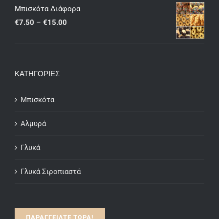
€7.50
Μπισκότα Διάφορα
through
Price
€
7.50
–
€
15.00
€15.00
range:
€7.50
through
ΚΑΤΗΓΟΡΙΕΣ
€15.00
Μπισκότα
Αλμυρά
Γλυκά
Γλυκά Σιροπιαστά
ΠΑΡΑΓΓΕΙΛΤΕ ΤΩΡΑ!