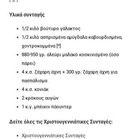
Υλικά συνταγής
1/2 κιλό βούτυρο γάλακτος
1/2 κιλό ασπρισμένα αμύγδαλα καβουρδισμένα,
χοντροκομμένα [*]
880-950 γρ. αλεύρι μαλακό κοσκινισμένο (όσο
πάρει)
4 κ.σ. ζάχαρη άχνη + 300 γρ. ζάχαρη άχνη για
πασπάλισμα
4 κ.σ. κονιάκ
2 κρόκους αυγών
1 κ.γ. μπέικιν πάουντερ
Δείτε όλες τις Χριστουγεννιάτικες Συνταγές:
Χριστουγεννιάτικες Συνταγές