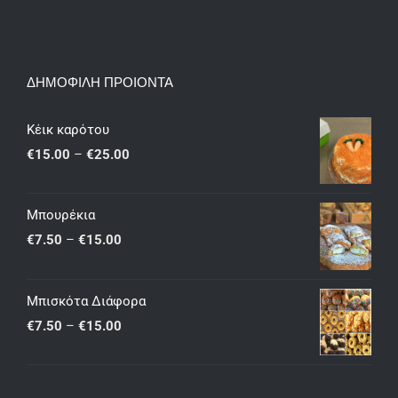
ΔΗΜΟΦΙΛΗ ΠΡΟΙΟΝΤΑ
Κέικ καρότου
Price
€
15.00
–
€
25.00
range:
€15.00
Μπουρέκια
through
Price
€
7.50
–
€
15.00
€25.00
range:
€7.50
Μπισκότα Διάφορα
through
Price
€
7.50
–
€
15.00
€15.00
range:
€7.50