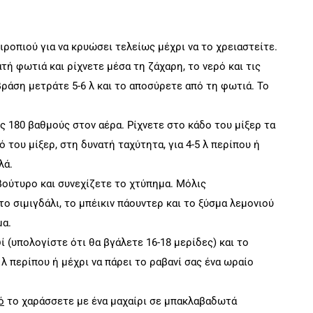
ροπιού για να κρυώσει τελείως μέχρι να το χρειαστείτε.
τή φωτιά και ρίχνετε μέσα τη ζάχαρη, το νερό και τις
ράση μετράτε 5-6 λ και το αποσύρετε από τη φωτιά. Το
180 βαθμούς στον αέρα. Ρίχνετε στο κάδο του μίξερ τα
ό του μίξερ, στη δυνατή ταχύτητα, για 4-5 λ περίπου ή
λά.
βούτυρο και συνεχίζετε το χτύπημα. Μόλις
το σιμιγδάλι, το μπέικιν πάουντερ και το ξύσμα λεμονιού
μα.
 (υπολογίστε ότι θα βγάλετε 16-18 μερίδες) και το
 περίπου ή μέχρι να πάρει το ραβανί σας ένα ωραίο
ό
το χαράσσετε με ένα μαχαίρι σε μπακλαβαδωτά