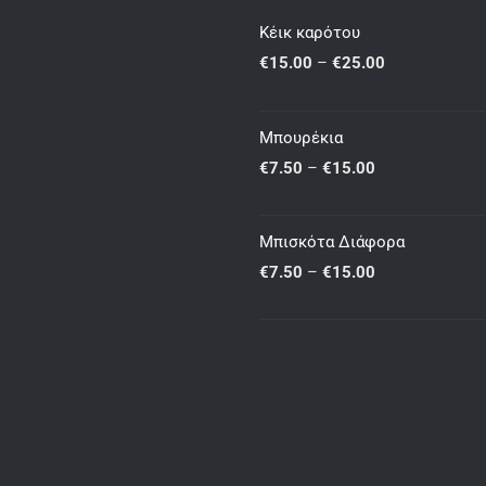
Κέικ καρότου
Price
€
15.00
–
€
25.00
range:
€15.00
Μπουρέκια
through
Price
€
7.50
–
€
15.00
€25.00
range:
€7.50
Μπισκότα Διάφορα
through
Price
€
7.50
–
€
15.00
€15.00
range:
€7.50
through
€15.00