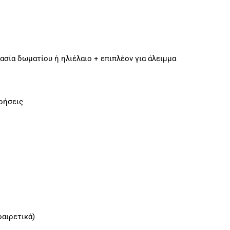
ρασία δωματίου ή ηλιέλαιο + επιπλέον για άλειμμα
χρήσεις
οαιρετικά)