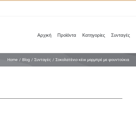
Αρχική
Προϊόντα
Κατηγορίες
Συνταγές
Home
/
Blog
/
Συνταγές
/
Σοκολατένιο κέικ μαρμπρέ με φουντούκια