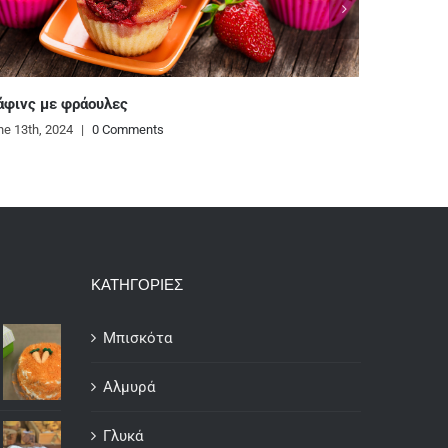
Ζυμαρικά με κρεμώδη σάλτσα από κόκκινη πιπεριά
και κάσιους
June 12th, 2024
|
0 Comments
ΚΑΤΗΓΟΡΙΕΣ
Μπισκότα
Αλμυρά