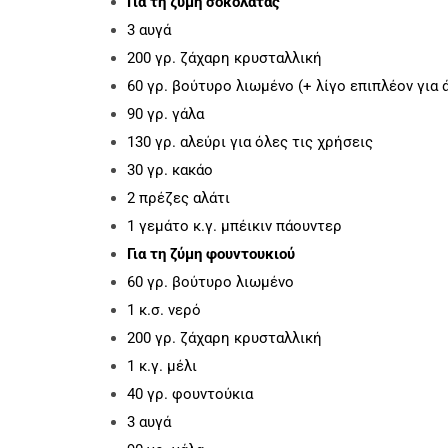
Για τη ζύμη σοκολάτας
3 αυγά
200 γρ. ζάχαρη κρυσταλλική
60 γρ. βούτυρο λιωμένο (+ λίγο επιπλέον για
90 γρ. γάλα
130 γρ. αλεύρι για όλες τις χρήσεις
30 γρ. κακάο
2 πρέζες αλάτι
1 γεμάτο κ.γ. μπέικιν πάουντερ
Για τη ζύμη φουντουκιού
60 γρ. βούτυρο λιωμένο
1 κ.σ. νερό
200 γρ. ζάχαρη κρυσταλλική
1 κ.γ. μέλι
40 γρ. φουντούκια
3 αυγά