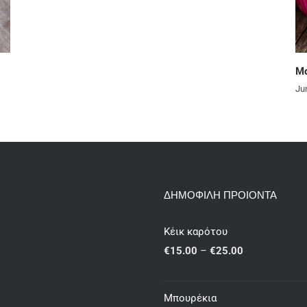
Μάφινς με φράουλες
June 13th, 2024
|
0 Comments
ΔΗΜΟΦΙΛΗ ΠΡΟΙΟΝΤΑ
Κέικ καρότου
Price
€
15.00
–
€
25.00
range:
€15.00