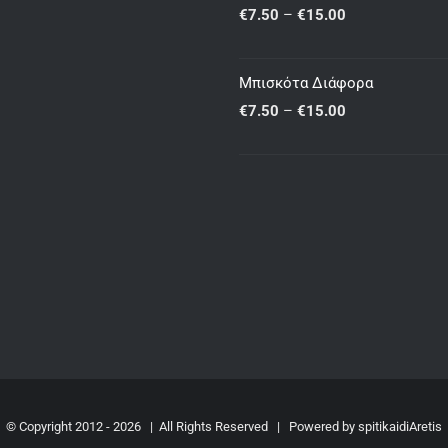
Μπουρέκια
through
Price
€
7.50
–
€
15.00
€25.00
range:
€7.50
Μπισκότα Διάφορα
through
Price
€
7.50
–
€
15.00
€15.00
range:
€7.50
through
€15.00
© Copyright 2012 -
2026 | All Rights Reserved | Powered by
spitikaidiAretis