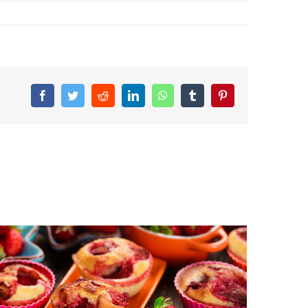
Facebook
Twitter
Reddit
LinkedIn
WhatsApp
Tumblr
Pinterest