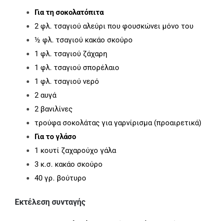
Για τη σοκολατόπιτα
2 φλ. τσαγιού αλεύρι που φουσκώνει μόνο του
½ φλ. τσαγιού κακάο σκούρο
1 φλ. τσαγιού ζάχαρη
1 φλ. τσαγιού σπορέλαιο
1 φλ. τσαγιού νερό
2 αυγά
2 βανιλίνες
τρούφα σοκολάτας για γαρνίρισμα (προαιρετικά)
Για το γλάσο
1 κουτί ζαχαρούχο γάλα
3 κ.σ. κακάο σκούρο
40 γρ. βούτυρο
Εκτέλεση συνταγής