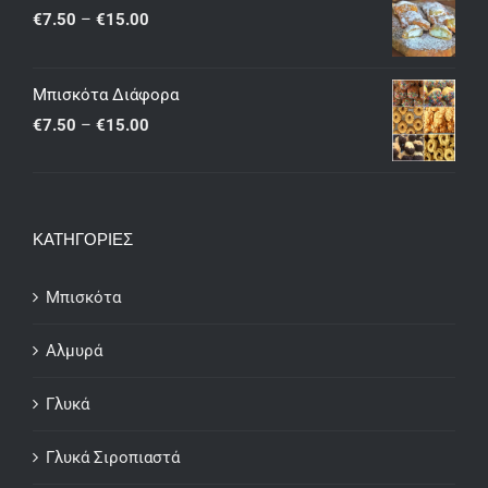
through
Price
€
7.50
–
€
15.00
€25.00
range:
€7.50
Μπισκότα Διάφορα
through
Price
€
7.50
–
€
15.00
€15.00
range:
€7.50
through
ΚΑΤΗΓΟΡΙΕΣ
€15.00
Μπισκότα
Αλμυρά
Γλυκά
Γλυκά Σιροπιαστά