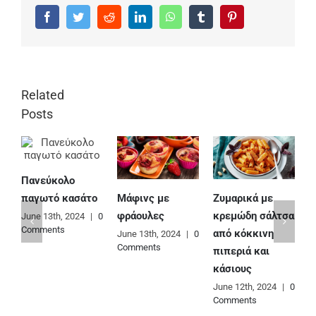
Facebook
Twitter
Reddit
LinkedIn
WhatsApp
Tumblr
Pinterest
Related
Posts
Πανεύκολο
Μάφινς με
Ζυμαρικά με
Ε
παγωτό κασάτο
φράουλες
κρεμώδη σάλτσα
φ
June 13th, 2024
|
0
Comments
από κόκκινη
June 13th, 2024
|
0
J
Comments
C
πιπεριά και
κάσιους
June 12th, 2024
|
0
Comments