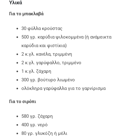
Υλικά
Για το μπακλαβά
30 φύλλα κρούστας
500 γρ. καρύδια ψιλοκομμένα (ή ανάμεικτα
καρύδια και φιστίκια)
2 κ.γλ. κανέλα, τριμμένη
2 κ.γλ. γαρύφαλλο, τριμμένο
1 κ.γλ. ζάχαρη
300 γρ. βούτυρο λιωμένο
ολόκληρα γαρύφαλλα για το γαρνίρισμα
Για το σιρόπι
580 γρ. ζάχαρη
400 γρ. νερό
80 γρ. γλυκόζη ή μέλι