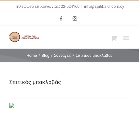
Skip
Τηλέφωνο επικοινωνίας: 22-524160
|
info@spitikaidi.com.cy
to
Facebook
Instagram
content
Home
/
Blog
/
Συνταγές
/
Σπιτικός μπακλαβάς
Σπιτικός μπακλαβάς