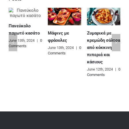
Πανεύκολο
Μάφινς με
Ζυμαρικά με
Ε
παγωτό κασάτο
φράουλες
κρεμώδη σάλτσα
φ
June 13th, 2024
|
0
Comments
από κόκκινη
June 13th, 2024
|
0
J
Comments
C
πιπεριά και
κάσιους
June 12th, 2024
|
0
Comments