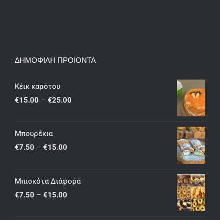
ΔΗΜΟΦΙΛΗ ΠΡΟΙΟΝΤΑ
Κέικ καρότου
Price
€
15.00
–
€
25.00
range:
€15.00
Μπουρέκια
through
Price
€
7.50
–
€
15.00
€25.00
range:
€7.50
Μπισκότα Διάφορα
through
Price
€
7.50
–
€
15.00
€15.00
range: