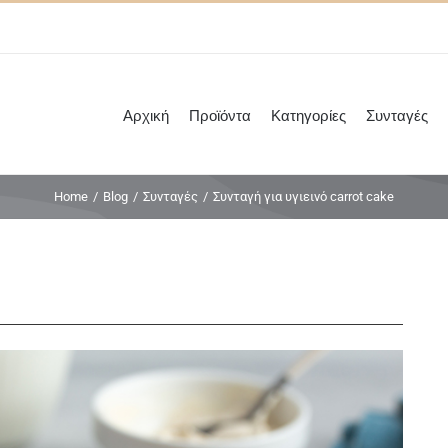
Αρχική
Προϊόντα
Κατηγορίες
Συνταγές
Home
/
Blog
/
Συνταγές
/
Συνταγή για υγιεινό carrot cake