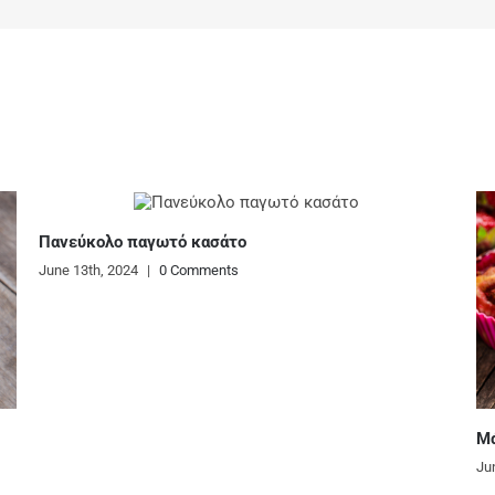
Μάφινς με φράουλες
Ζυ
κα
June 13th, 2024
|
0 Comments
Ju