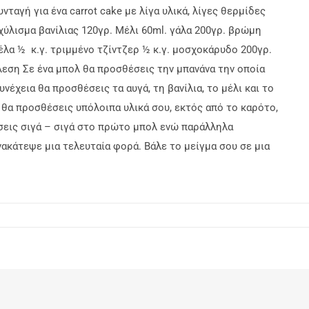
αγή για ένα carrot cake με λίγα υλικά, λίγες θερμίδες
κχύλισμα βανίλιας 120γρ. Μέλι 60ml. γάλα 200γρ. βρώμη
ανέλα ½ κ.γ. τριμμένο τζίντζερ ½ κ.γ. μοσχοκάρυδο 200γρ.
λεση Σε ένα μπολ θα προσθέσεις την μπανάνα την οποία
υνέχεια θα προσθέσεις τα αυγά, τη βανίλια, το μέλι και το
 θα προσθέσεις υπόλοιπα υλικά σου, εκτός από το καρότο,
έσεις σιγά – σιγά στο πρώτο μπολ ενώ παράλληλα
νακάτεψε μια τελευταία φορά. Βάλε το μείγμα σου σε μια