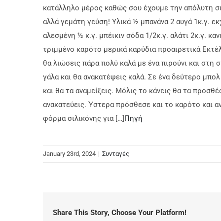
κατάλληλο μέρος καθώς σου έχουμε την απόλυτη συντ
αλλά γεμάτη γεύση! Υλικά ½ μπανάνα 2 αυγά 1κ.γ. ε
αλεσμένη ½ κ.γ. μπέικιν σόδα 1/2κ.γ. αλάτι 2κ.γ. κ
τριμμένο καρότο μερικά καρύδια προαιρετικά Εκτέ
θα λιώσεις πάρα πολύ καλά με ένα πιρούνι και στη σ
γάλα και θα ανακατέψεις καλά. Σε ένα δεύτερο μπολ
και θα τα αναμείξεις. Μόλις το κάνεις θα τα προσθ
ανακατεύεις. Ύστερα πρόσθεσε και το καρότο και α
φόρμα σιλικόνης για […]
Πηγή
January 23rd, 2024
|
Συνταγές
Share This Story, Choose Your Platform!