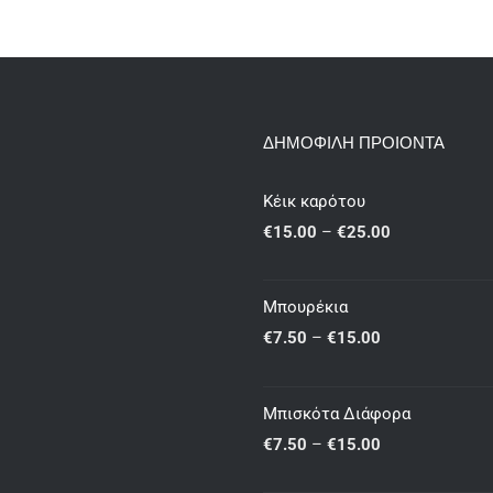
ΔΗΜΟΦΙΛΗ ΠΡΟΙΟΝΤΑ
Κέικ καρότου
Price
€
15.00
–
€
25.00
range:
€15.00
Μπουρέκια
through
Price
€
7.50
–
€
15.00
€25.00
range:
€7.50
Μπισκότα Διάφορα
through
Price
€
7.50
–
€
15.00
€15.00