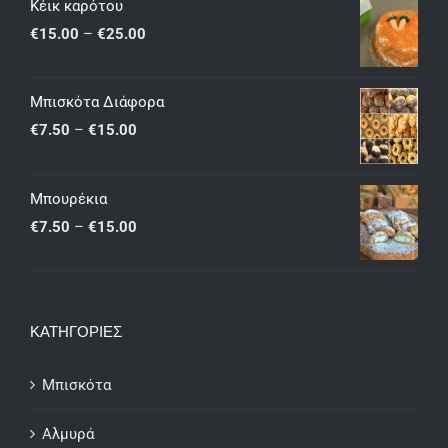
Κέικ καρότου
Price
€
15.00
–
€
25.00
range:
€15.00
Μπισκότα Διάφορα
through
Price
€
7.50
–
€
15.00
€25.00
range:
€7.50
Μπουρέκια
through
Price
€
7.50
–
€
15.00
€15.00
range:
€7.50
through
ΚΑΤΗΓΟΡΙΕΣ
€15.00
Μπισκότα
Αλμυρά