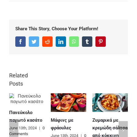
Share This Story, Choose Your Platform!
Facebook
Twitter
Reddit
LinkedIn
WhatsApp
Tumblr
Pinterest
Related
Posts
Πανεύκολο
Μάφινς με
Ζυμαρικά με
Ε
παγωτό κασάτο
φράουλες
κρεμώδη σάλτσα
φ
June 13th, 2024
|
0
Comments
από κόκκινη
June 13th, 2024
|
0
J