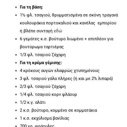
Για τη βάση:
1½ φλ. τσαγιού, θρυμματισμένα σε σκόνη τραγανά
κουλουράκια πορτοκαλιού και κανέλας εμπορίου
ή βλέπε συνταγή
εδώ
6 γεμάτες κ.σ. βούτυρο λιωμένο + επιπλέον για
βουτύρωμα ταρτιέρας
1/3 φλ. τσαγιού ζάχαρη
Για τη κρέμα γέμισης:
4 κρόκους αυγών ελαφρώς χτυπημένους
3 φλ. τσαγιού γάλα πλήρες (ή και με 2% λιπαρά)
2/3 φλ. τσαγιού ζάχαρη
1/4 φλ. τσαγιού κορν φλάουρ
1/2 κ.γ. αλάτι
2 κ.σ. βούτυρο, κομμένο σε κομματάκια
1 κ.σ. εκχύλισμα βανίλιας
700 γρ. φράουλες