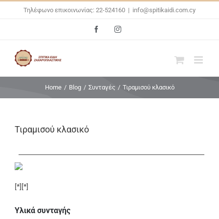
Skip
Τηλέφωνο επικοινωνίας: 22-524160
|
info@spitikaidi.com.cy
to
Facebook
Instagram
content
Home
/
Blog
/
Συνταγές
/
Τιραμισού κλασικό
Τιραμισού κλασικό
[*][*]
Υλικά συνταγής