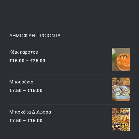
ΔΗΜΟΦΙΛΗ ΠΡΟΙΟΝΤΑ
Κέικ καρότου
Price
€
15.00
–
€
25.00
range:
€15.00
Μπουρέκια
through
Price
€
7.50
–
€
15.00
€25.00
range:
€7.50
Μπισκότα Διάφορα
through
Price
€
7.50
–
€
15.00
€15.00
range:
€7.50