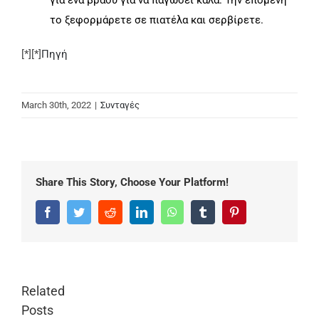
για ένα βράδυ για να παγώσει καλά. Την επόμενη
το ξεφορμάρετε σε πιατέλα και σερβίρετε.
[*][*]
Πηγή
March 30th, 2022
|
Συνταγές
Share This Story, Choose Your Platform!
Facebook
Twitter
Reddit
LinkedIn
WhatsApp
Tumblr
Pinterest
Related
Posts