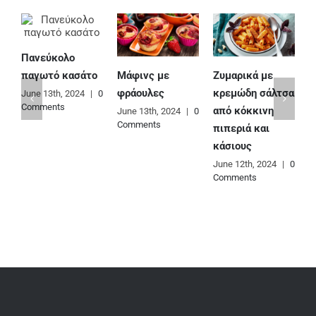
Πανεύκολο
Μάφινς με
Ζυμαρικά με
Ε
παγωτό κασάτο
φράουλες
κρεμώδη σάλτσα
φ
June 13th, 2024
|
0
Comments
από κόκκινη
June 13th, 2024
|
0
J
Comments
C
πιπεριά και
κάσιους
June 12th, 2024
|
0
Comments