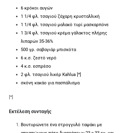
6 κρόκοι αυγών
1 1/4 φλ. τσαγιού ζάχαρη κρυσταλλική
1 1/4 φλ. τσαγιού μαλακό τυρί μασκαρπόνε
1 3/4 φλ. τσαγιού κρέμα γάλακτος πλήρης
λιπαρών 35-36%
500 γρ. σαβαγιάρ μπισκότα
6 κ.σ. ζεστό νερό
4 κ.σ. εσπρέσο
2 φλ. τσαγιού λικέρ Kahlua [*]
σκόνη κακάο για πασπάλισμα
[*]
Εκτέλεση συνταγής
Βουτυρώνετε ένα στρογγυλό ταψάκι με