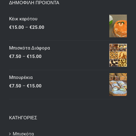
ΔΗΜΟΦΙΛΗ ΠΡΟΙΟΝΤΑ
Κέικ καρότου
Price
€
15.00
–
€
25.00
range:
€15.00
Μπισκότα Διάφορα
through
Price
€
7.50
–
€
15.00
€25.00
range:
€7.50
Μπουρέκια
through
Price
€
7.50
–
€
15.00
€15.00
range:
€7.50
through
ΚΑΤΗΓΟΡΙΕΣ
€15.00
Μπισκότα