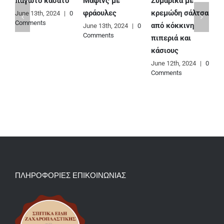
Μάφινς με
Ζυμαρικά με
Ε
παγωτό κασάτο
φράουλες
κρεμώδη σάλτσα
φ
June 13th, 2024
|
0
Comments
από κόκκινη
June 13th, 2024
|
0
J
Comments
C
πιπεριά και
κάσιους
June 12th, 2024
|
0
Comments
ΠΛΗΡΟΦΟΡΙΕΣ ΕΠΙΚΟΙΝΩΝΙΑΣ