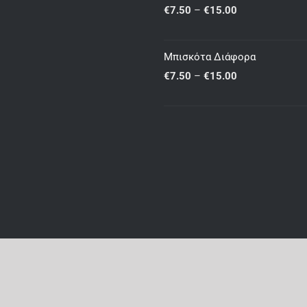
Μπουρέκια
through
Price
€
7.50
–
€
15.00
€25.00
range:
€7.50
Μπισκότα Διάφορα
through
Price
€
7.50
–
€
15.00
€15.00
range:
€7.50
through
€15.00
© Copyright 2012 -
2026 | All Rights Reserved | Powered by
spitikaidiAretis