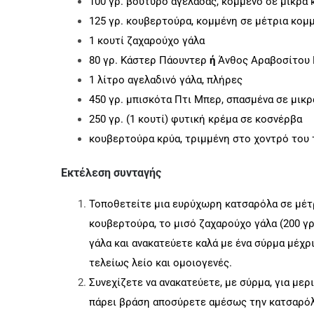
100 γρ. βούτυρο αγελάδας, κομμένο σε μικρά 
125 γρ. κουβερτούρα, κομμένη σε μέτρια κομ
1 κουτί ζαχαρούχο γάλα
80 γρ. Κάστερ Πάουντερ
ή
Άνθος Αραβοσίτου 
1 λίτρο αγελαδινό γάλα, πλήρες
450 γρ. μπισκότα Πτι Μπερ, σπασμένα σε μικρ
250 γρ. (1 κουτί) φυτική κρέμα σε κοσνέρβα
κουβερτούρα κρύα, τριμμένη στο χοντρό του
Εκτέλεση συνταγής
Τοποθετείτε μια ευρύχωρη κατσαρόλα σε μέτρ
κουβερτούρα, το μισό ζαχαρούχο γάλα (200 γρ
γάλα και ανακατεύετε καλά με ένα σύρμα μέχρι
τελείως λείο και ομοιογενές.
Συνεχίζετε να ανακατεύετε, με σύρμα, για μερ
πάρει βράση αποσύρετε αμέσως την κατσαρόλ