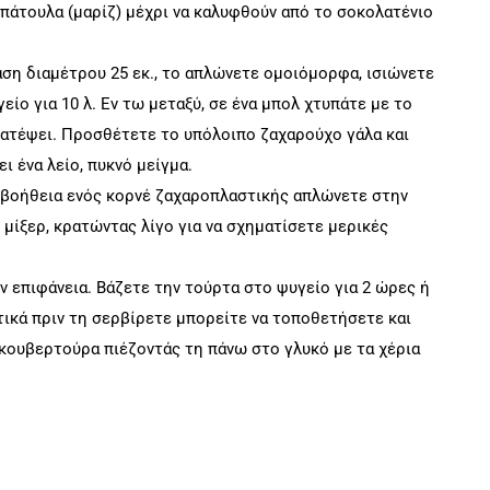
σπάτουλα (μαρίζ) μέχρι να καλυφθούν από το σοκολατένιο
ση διαμέτρου 25 εκ., το απλώνετε ομοιόμορφα, ισιώνετε
είο για 10 λ. Εν τω μεταξύ, σε ένα μπολ χτυπάτε με το
ρατέψει. Προσθέτετε το υπόλοιπο ζαχαρούχο γάλα και
ει ένα λείο, πυκνό μείγμα.
ν βοήθεια ενός κορνέ ζαχαροπλαστικής απλώνετε στην
 μίξερ, κρατώντας λίγο για να σχηματίσετε μερικές
 επιφάνεια. Βάζετε την τούρτα στο ψυγείο για 2 ώρες ή
ετικά πριν τη σερβίρετε μπορείτε να τοποθετήσετε και
κουβερτούρα πιέζοντάς τη πάνω στο γλυκό με τα χέρια