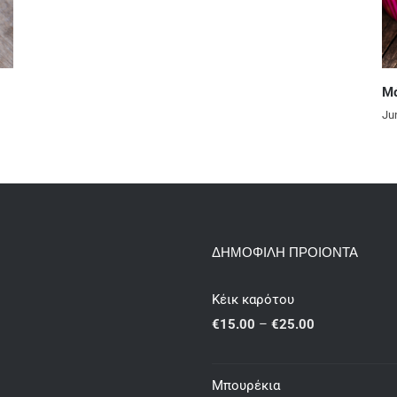
Μάφινς με φράουλες
June 13th, 2024
|
0 Comments
ΔΗΜΟΦΙΛΗ ΠΡΟΙΟΝΤΑ
Κέικ καρότου
Price
€
15.00
–
€
25.00
range:
€15.00