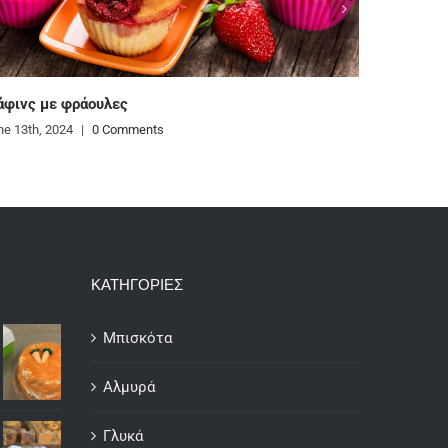
Ζυμαρικά με κρεμώδη σάλτσα από κόκκιν
και κάσιους
June 12th, 2024
|
0 Comments
ΚΑΤΗΓΟΡΙΕΣ
Μπισκότα
Αλμυρά