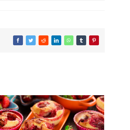
Facebook
Twitter
Reddit
LinkedIn
WhatsApp
Tumblr
Pinterest