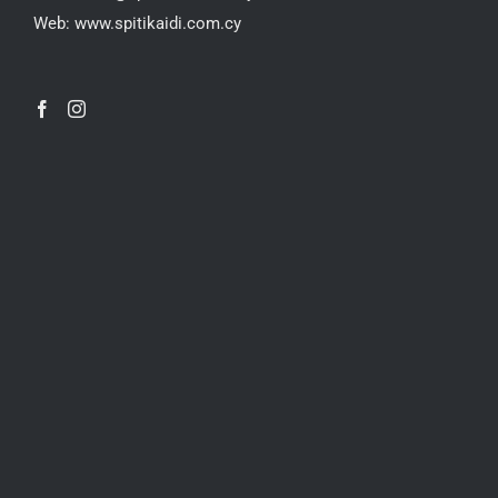
Web:
www.spitikaidi.com.cy