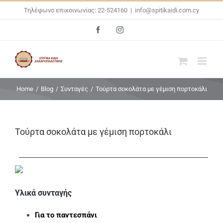
Skip
Τηλέφωνο επικοινωνίας: 22-524160
|
info@spitikaidi.com.cy
to
Facebook
Instagram
content
Home
/
Blog
/
Συνταγές
/
Τούρτα σοκολάτα με γέμιση πορτοκάλι
Τούρτα σοκολάτα με γέμιση πορτοκάλι
Υλικά συνταγής
Για το παντεσπάνι