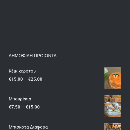
ΔΗΜΟΦΙΛΗ ΠΡΟΙΟΝΤΑ
Κέικ καρότου
Price
€
15.00
–
€
25.00
range:
€15.00
Μπουρέκια
through
Price
€
7.50
–
€
15.00
€25.00
range:
€7.50
Μπισκότα Διάφορα