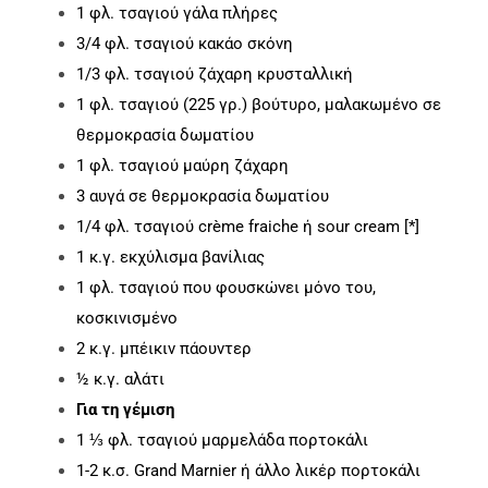
1 φλ. τσαγιού γάλα πλήρες
3/4 φλ. τσαγιού κακάο σκόνη
1/3 φλ. τσαγιού ζάχαρη κρυσταλλική
1 φλ. τσαγιού (225 γρ.) βούτυρο, μαλακωμένο σε
θερμοκρασία δωματίου
1 φλ. τσαγιού μαύρη ζάχαρη
3 αυγά σε θερμοκρασία δωματίου
1/4 φλ. τσαγιού crème fraiche ή sour cream [*]
1 κ.γ. εκχύλισμα βανίλιας
1 φλ. τσαγιού που φουσκώνει μόνο του,
κοσκινισμένο
2 κ.γ. μπέικιν πάουντερ
½ κ.γ. αλάτι
Για τη γέμιση
1 ⅓ φλ. τσαγιού μαρμελάδα πορτοκάλι
1-2 κ.σ. Grand Marnier ή άλλο λικέρ πορτοκάλι