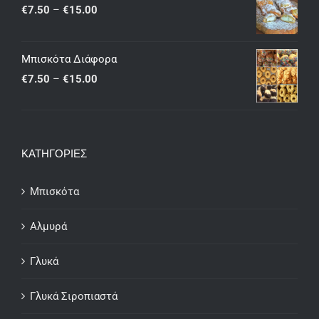
through
Price
€
7.50
–
€
15.00
€25.00
range:
€7.50
Μπισκότα Διάφορα
through
Price
€
7.50
–
€
15.00
€15.00
range:
€7.50
through
ΚΑΤΗΓΟΡΙΕΣ
€15.00
Μπισκότα
Αλμυρά
Γλυκά
Γλυκά Σιροπιαστά