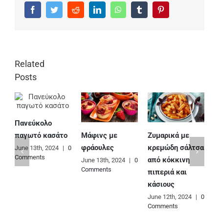
Facebook
Twitter
Reddit
LinkedIn
WhatsApp
Tumblr
Pinterest
Related
Posts
Πανεύκολο
Μάφινς με
Ζυμαρικά με
Ε
παγωτό κασάτο
φράουλες
κρεμώδη σάλτσα
φ
June 13th, 2024
|
0
Comments
από κόκκινη
June 13th, 2024
|
0
J
Comments
C
πιπεριά και
κάσιους
June 12th, 2024
|
0
Comments