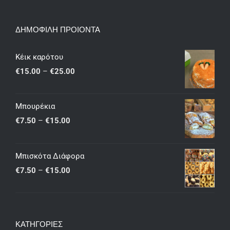
ΔΗΜΟΦΙΛΗ ΠΡΟΙΟΝΤΑ
Κέικ καρότου
Price
€
15.00
–
€
25.00
range:
€15.00
Μπουρέκια
through
Price
€
7.50
–
€
15.00
€25.00
range:
€7.50
Μπισκότα Διάφορα
through
Price
€
7.50
–
€
15.00
€15.00
range:
€7.50
through
ΚΑΤΗΓΟΡΙΕΣ
€15.00