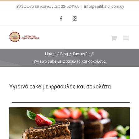
Skip
Τηλέφωνο επικοινωνίας: 22-524160
|
info@spitikaidi.com.cy
to
Facebook
Instagram
content
Home
/
Blog
/
Συνταγές
/
Υγιεινό cake με φράουλες και σοκολάτα
Υγιεινό cake με φράουλες και σοκολάτα