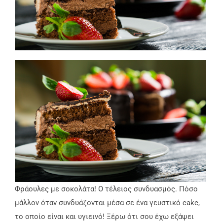
Φράουλες με σοκολάτα! Ο τέλειος συνδυασμός. Πόσο
μάλλον όταν συνδυάζονται μέσα σε ένα γευστικό cake,
το οποίο είναι και υγιεινό! Ξέρω ότι σου έχω εξάψει