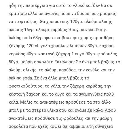
ήδη την περιέργεια για αυτό το γλυκό και δεν θα σε
κρατήσω άλλο σε αγωνία, πάμε να δούμε πώς μπορείς
να το φτιάξεις. Θα χρειαστείς: 120γρ. αλεύρι ολικής
άλεσης 16γρ. αλεύρι καρύδας ½ κ.γ. κανέλα ½ κ.γ.
baking soda 63γρ. φυστικοβούτυρο χωρίς προσθήκη
ζάχαρης 120ml. γάλα χαμηλών λιπαρών 30γρ. ζάχαρη
καρύδας 40γρ. καστανή ζάχαρη 1 αυγό 90γρ. φράουλες
50γρ. μαύρη σοκολάτα Εκτέλεση: Σε ένα μπολ βάζεις το
αλεύρι ολικής, το αλέυρι καρύδας, την κανέλα και την
baking soda. Σε ένα άλλο μπολ βάζεις το
φυστικοβούτυρο, το γάλα, την ζάχαρη καρύδας, την
καστανή ζάχαρη και το αυγό και τα αναμυγνύεις πολύ
καλά. Μόλις τα ανακατέψεις πρόσθεσε τα στο άλλο
μπολ με τα στέρεα υλικά σου και ανάμειξε καλα. Αφού
ανακατέψεις πρόσθεσε τις φράουλες και την μαύρη
σοκολάτα που έχεις κόψει σε κυβάκια. Στη συνέχεια