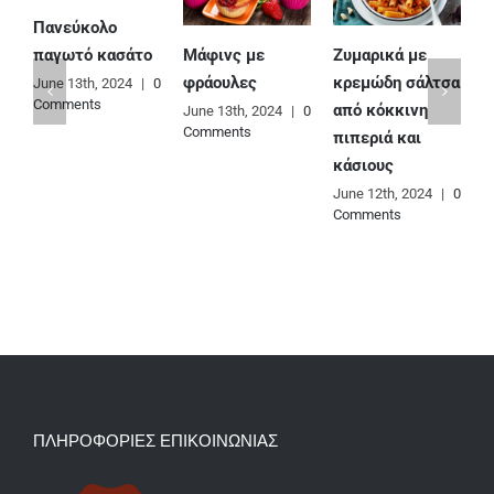
Πανεύκολο
Μάφινς με
Ζυμαρικά με
Ε
παγωτό κασάτο
φράουλες
κρεμώδη σάλτσα
φ
June 13th, 2024
|
0
Comments
από κόκκινη
June 13th, 2024
|
0
J
Comments
C
πιπεριά και
κάσιους
June 12th, 2024
|
0
Comments
ΠΛΗΡΟΦΟΡΙΕΣ ΕΠΙΚΟΙΝΩΝΙΑΣ