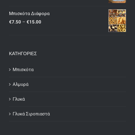
range:
€7.50
Μπισκότα Διάφορα
through
Price
€
7.50
–
€
15.00
€15.00
range:
€7.50
through
ΚΑΤΗΓΟΡΙΕΣ
€15.00
Μπισκότα
Αλμυρά
Γλυκά
Γλυκά Σιροπιαστά