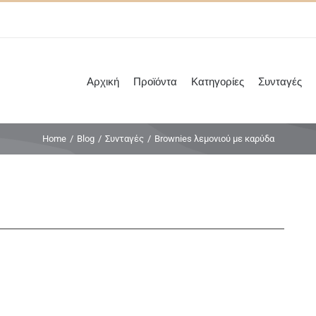
Αρχική
Προϊόντα
Κατηγορίες
Συνταγές
Home
/
Blog
/
Συνταγές
/
Brownies λεμονιού με καρύδα