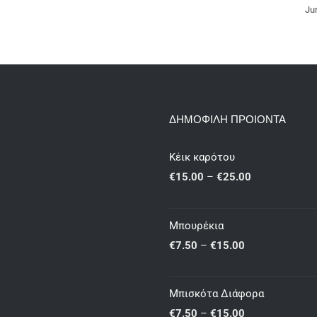
June 13th
ΔΗΜΟΦΙΛΗ ΠΡΟΙΟΝΤΑ
Κέικ καρότου
Price
€
15.00
–
€
25.00
range:
€15.00
Μπουρέκια
through
Price
€
7.50
–
€
15.00
€25.00
range:
€7.50
Μπισκότα Διάφορα
through
Price
€
7.50
–
€
15.00