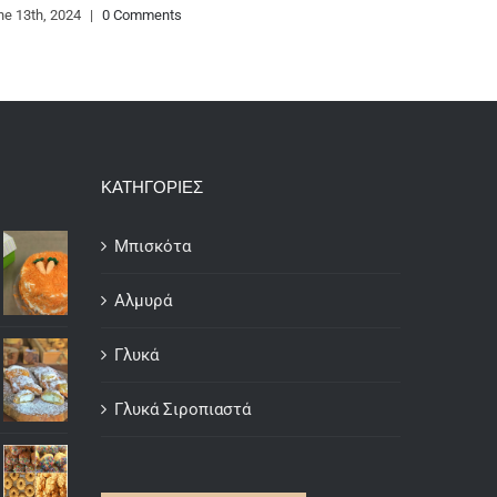
και κάσιους
, 2024
|
0 Comments
June 12th, 2024
|
ΚΑΤΗΓΟΡΙΕΣ
Μπισκότα
Αλμυρά
Γλυκά
Γλυκά Σιροπιαστά