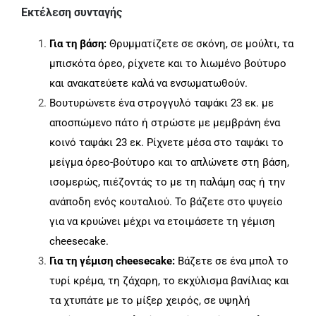
Εκτέλεση συνταγής
Για τη βάση:
Θρυμματίζετε σε σκόνη, σε μούλτι, τα
μπισκότα όρεο, ρίχνετε και το λιωμένο βούτυρο
και ανακατεύετε καλά να ενσωματωθούν.
Βουτυρώνετε ένα στρογγυλό ταψάκι 23 εκ. με
αποσπώμενο πάτο ή στρώστε με μεμβράνη ένα
κοινό ταψάκι 23 εκ. Ρίχνετε μέσα στο ταψάκι το
μείγμα όρεο-βούτυρο και το απλώνετε στη βάση,
ισομερώς, πιέζοντάς το με τη παλάμη σας ή την
ανάποδη ενός κουταλιού. Το βάζετε στο ψυγείο
για να κρυώνει μέχρι να ετοιμάσετε τη γέμιση
cheesecake.
Για τη γέμιση cheesecake:
Βάζετε σε ένα μπολ το
τυρί κρέμα, τη ζάχαρη, το εκχύλισμα βανίλιας και
τα χτυπάτε με το μίξερ χειρός, σε υψηλή