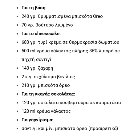
Για τη βάση:
240 γρ. θρυμματισμένα μπισκότα Oreo
70 γρ. βούτυρο λιωμένο
Για το cheesecake:
680 γρ. τυρί κρέμα σε θερμοκρασία δωματίου
500 ml κρέμα γάλακτος πλήρης 36% λιπαρά σε
πηχτή σαντιγί
140 γρ. ζάχαρη
2 κ.γ. εκχύλισμα βανίλιας
210 γρ. μπισκότα όρεο
Για τη γκανάς σοκολάτας:
120 γρ. σοκολάτα κουβερτούρα σε κομματάκια
120 ml κρέμα γάλακτος
Για γαρνίρισμα:
σαντιγί και μίνι μπισκότα όρεο (προαιρετικά)