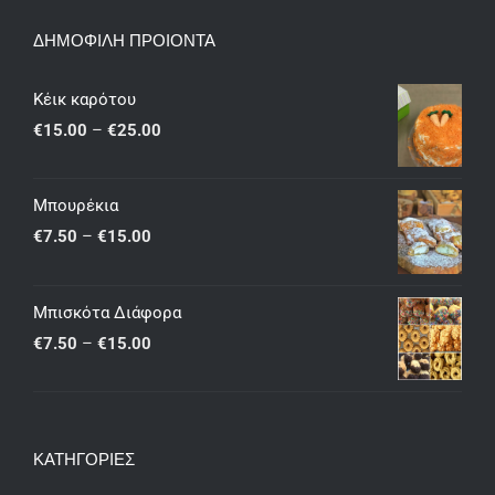
ΔΗΜΟΦΙΛΗ ΠΡΟΙΟΝΤΑ
Κέικ καρότου
Price
€
15.00
–
€
25.00
range:
€15.00
Μπουρέκια
through
Price
€
7.50
–
€
15.00
€25.00
range:
€7.50
Μπισκότα Διάφορα
through
Price
€
7.50
–
€
15.00
€15.00
range:
€7.50
through
ΚΑΤΗΓΟΡΙΕΣ
€15.00