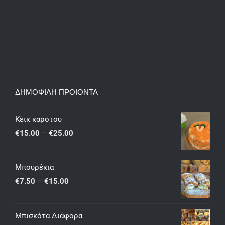
ΔΗΜΟΦΙΛΗ ΠΡΟΙΟΝΤΑ
Κέικ καρότου
Price
€
15.00
–
€
25.00
range:
€15.00
Μπουρέκια
through
Price
€
7.50
–
€
15.00
€25.00
range:
€7.50
Μπισκότα Διάφορα
through