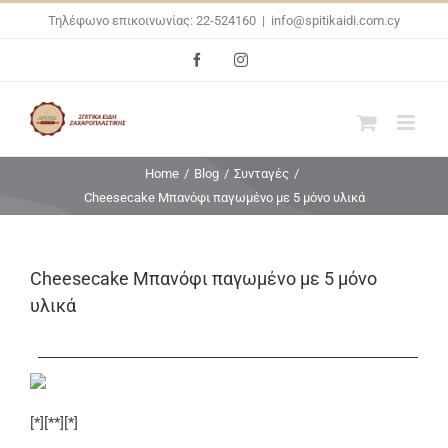
Skip
Τηλέφωνο επικοινωνίας: 22-524160
|
info@spitikaidi.com.cy
to
Facebook
Instagram
content
Home
/
Blog
/
Συνταγές
/
Cheesecake Μπανόφι παγωμένο με 5 μόνο υλικά
Cheesecake Μπανόφι παγωμένο με 5 μόνο
υλικά
[*][**][*]