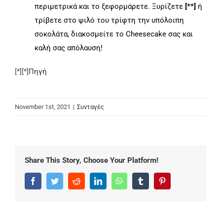
περιμετρικά και το ξεφορμάρετε. Ξυρίζετε
[**]
ή
τρίβετε στο ψιλό του τρίφτη την υπόλοιπη
σοκολάτα, διακοσμείτε το Cheesecake σας και
καλή σας απόλαυση!
[*][*]
Πηγή
November 1st, 2021
|
Συνταγές
Share This Story, Choose Your Platform!
Facebook
Twitter
Reddit
LinkedIn
WhatsApp
Tumblr
Pinterest