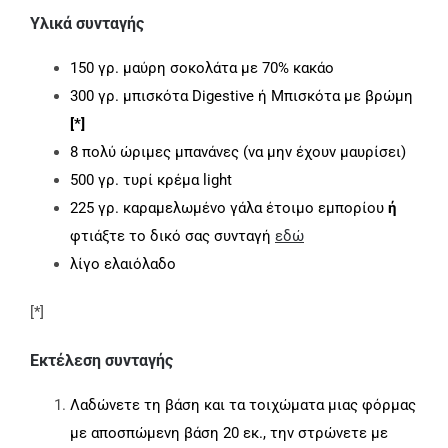
Υλικά συνταγής
150 γρ. μαύρη σοκολάτα με 70% κακάο
300 γρ. μπισκότα Digestive ή Μπισκότα με βρώμη
[*]
8 πολύ ώριμες μπανάνες (να μην έχουν μαυρίσει)
500 γρ. τυρί κρέμα light
225 γρ. καραμελωμένο γάλα έτοιμο εμπορίου
ή
φτιάξτε το δικό σας συνταγή
εδώ
λίγο ελαιόλαδο
[*]
Εκτέλεση συνταγής
Λαδώνετε τη βάση και τα τοιχώματα μιας φόρμας
με αποσπώμενη βάση 20 εκ., την στρώνετε με