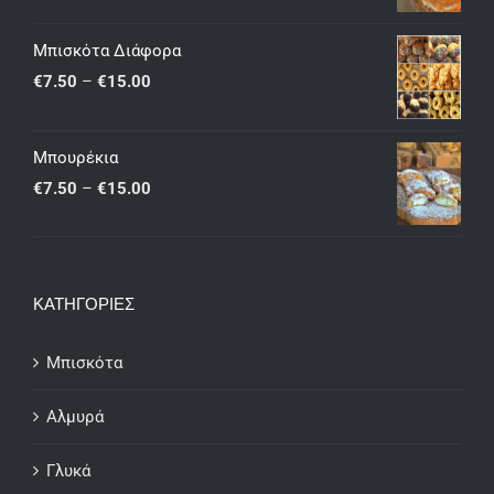
range:
€15.00
Μπισκότα Διάφορα
through
Price
€
7.50
–
€
15.00
€25.00
range:
€7.50
Μπουρέκια
through
Price
€
7.50
–
€
15.00
€15.00
range:
€7.50
through
ΚΑΤΗΓΟΡΙΕΣ
€15.00
Μπισκότα
Αλμυρά
Γλυκά