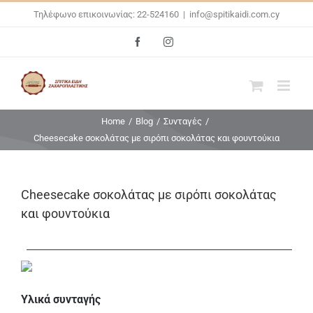
Skip
Τηλέφωνο επικοινωνίας: 22-524160
|
info@spitikaidi.com.cy
to
Facebook
Instagram
content
Home
/
Blog
/
Συνταγές
/
Cheesecake σοκολάτας με σιρόπι σοκολάτας και φουντούκια
Cheesecake σοκολάτας με σιρόπι σοκολάτας
και φουντούκια
Υλικά συνταγής