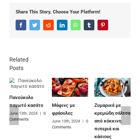
Share This Story, Choose Your Platform!
Facebook
Twitter
Reddit
LinkedIn
WhatsApp
Tumblr
Pinterest
Related
Posts
Πανεύκολο
Μάφινς με
Ζυμαρικά με
Ε
παγωτό κασάτο
φράουλες
κρεμώδη σάλτσα
φ
June 13th, 2024
|
0
Comments
από κόκκινη
June 13th, 2024
|
0
J
Comments
C
πιπεριά και
κάσιους