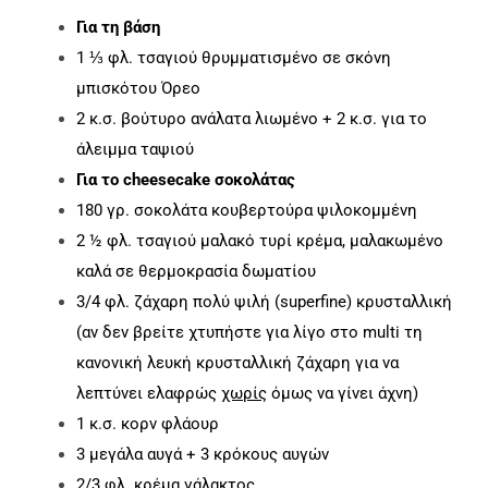
Για τη βάση
1 ⅓ φλ. τσαγιού θρυμματισμένο σε σκόνη
μπισκότου Όρεο
2 κ.σ. βούτυρο ανάλατα λιωμένο + 2 κ.σ. για το
άλειμμα ταψιού
Για το cheesecake σοκολάτας
180 γρ. σοκολάτα κουβερτούρα ψιλοκομμένη
2 ½ φλ. τσαγιού μαλακό τυρί κρέμα, μαλακωμένο
καλά σε θερμοκρασία δωματίου
3/4 φλ. ζάχαρη πολύ ψιλή (superfine) κρυσταλλική
(αν δεν βρείτε χτυπήστε για λίγο στο multi τη
κανονική λευκή κρυσταλλική ζάχαρη για να
λεπτύνει ελαφρώς
χωρίς
όμως να γίνει άχνη)
1 κ.σ. κορν φλάουρ
3 μεγάλα αυγά + 3 κρόκους αυγών
2/3 φλ. κρέμα γάλακτος