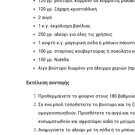
120 γρ. βούτυρο, κομμένο σε κομμάτια, μαλα
120 γρ. ζάχαρη κρυσταλλική
2 αυγά
1 κ.γ. εκχύλισμα βανίλιας
250 γρ. αλεύρι για όλες τις χρήσεις
1 κοφτό κ.γ. μαγειρική σόδα ή μπέικιν πάουντ
100 γρ. σταγόνες κουβερτούρας ή σοκολάτα 
150 γρ. Nutella
λίγο βούτυρο λιωμένο για άλειμμα χεριών (πρ
Εκτέλεση συνταγής
Προθερμαίνετε το φούρνο στους 180 βαθμούς 
Σε ένα μπολ τοποθετείτε το βούτυρο και τη ζ
ομογενοποιηθούν. Προσθέτετε τα αυγά και το 
ενσωματωθούν και αφρατέψει καλά το μείγμα
Αναμιγνύετε το αλεύρι με τη σόδα ή το μπέικ