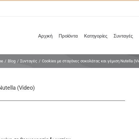
Αρχική
Προϊόντα
Κατηγορίες
Συνταγές
me
/
Blog
/
Συνταγές
/
Cookies με σταγόνες σοκολάτας και γέμιση Nutella (Vi
utella (Video)