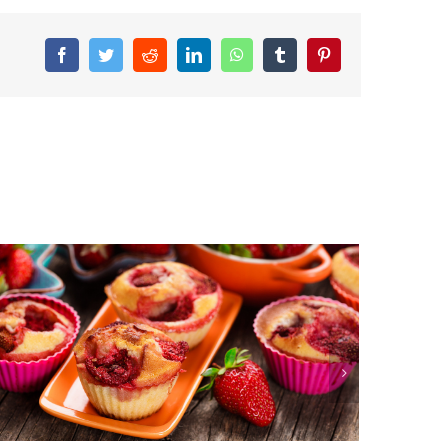
Facebook
Twitter
Reddit
LinkedIn
WhatsApp
Tumblr
Pinterest