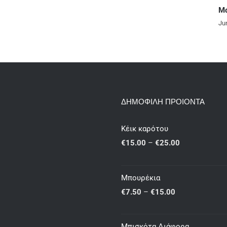
Μάφινς με φράουλες
June 13th, 2024
|
0 Comments
ΔΗΜΟΦΙΛΗ ΠΡΟΙΟΝΤΑ
Κέικ καρότου
Price
€
15.00
–
€
25.00
range:
€15.00
Μπουρέκια
through
Price
€
7.50
–
€
15.00
€25.00
range:
€7.50