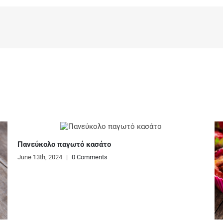
ασάτο
ents