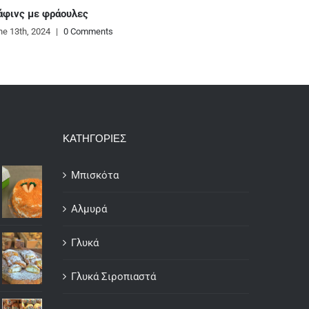
Ζυμαρικά με κρεμώδη σάλτσα από κό
και κάσιους
June 12th, 2024
|
0 Comments
ΚΑΤΗΓΟΡΙΕΣ
Μπισκότα
Αλμυρά
Γλυκά
Γλυκά Σιροπιαστά