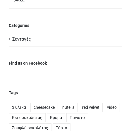
Categories
Συνταγές
Find us on Facebook
Tags
3 υλικά
cheesecake
nutella
red velvet
video
Κέϊκ σοκολάτας
Κρέμα
Παγωτό
Σουφλέ σοκολάτας
Τάρτα