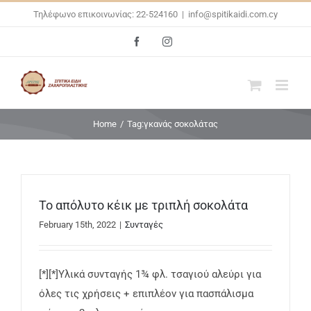
Skip
Τηλέφωνο επικοινωνίας: 22-524160
|
info@spitikaidi.com.cy
to
Facebook
Instagram
content
Home
/
Tag:
γκανάς σοκολάτας
Το απόλυτο κέικ με τριπλή σοκολάτα
February 15th, 2022
|
Συνταγές
[*][*]Υλικά συνταγής 1¾ φλ. τσαγιού αλεύρι για
όλες τις χρήσεις + επιπλέον για πασπάλισμα