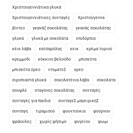
Χριστουγεννιάτικα γλυκά
Χριστουγεννιάτικες συνταγές
Χριστούγεννα
βίντεο
γκανάζ σοκολάτας
γκανάς σοκολάτας
γλυκά
γλυκά με σοκολάτα
επιδόρπια
κέικ λάβα
κατσαρόλας
κεικ
κρέμα τυριού
κρεμμυδι
κόκκινο βελούδο
μπισκότα
μπισκότα όρεο
ντοματεΣ
ορεο
σιροπιαστά γλυκά
σοκολατένια λάβα
σοκολατα
σουφλέ
σταγόνες σοκολάτας
συνταγές
συνταγές για παιδιά
συνταγεΣ μαγειρικηΣ
συνταγη
τιραμισού
φουντούκια
φούρνου
φράουλες
χωρίς ψήσιμο
ψυγείου
ψωμι