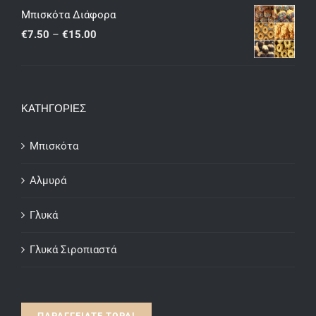
€7.50
Μπισκότα Διάφορα
through
Price
€
7.50
–
€
15.00
€15.00
range:
€7.50
through
ΚΑΤΗΓΟΡΙΕΣ
€15.00
Μπισκότα
Αλμυρά
Γλυκά
Γλυκά Σιροπιαστά
ΠΑΡΑΓΓΕΙΛΤΕ ΤΩΡΑ!