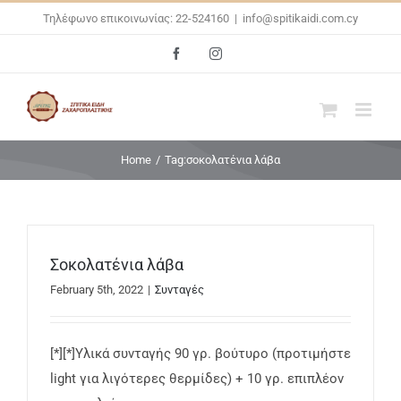
Skip
Τηλέφωνο επικοινωνίας: 22-524160
|
info@spitikaidi.com.cy
to
Facebook
Instagram
content
Home
/
Tag:
σοκολατένια λάβα
Σοκολατένια λάβα
February 5th, 2022
|
Συνταγές
[*][*]Υλικά συνταγής 90 γρ. βούτυρο (προτιμήστε
light για λιγότερες θερμίδες) + 10 γρ. επιπλέον