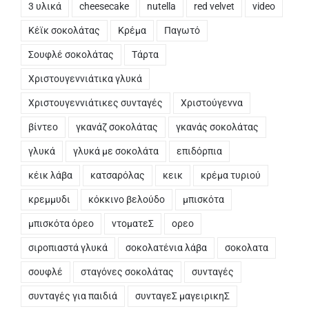
3 υλικά
cheesecake
nutella
red velvet
video
Κέϊκ σοκολάτας
Κρέμα
Παγωτό
Σουφλέ σοκολάτας
Τάρτα
Χριστουγεννιάτικα γλυκά
Χριστουγεννιάτικες συνταγές
Χριστούγεννα
βίντεο
γκανάζ σοκολάτας
γκανάς σοκολάτας
γλυκά
γλυκά με σοκολάτα
επιδόρπια
κέικ λάβα
κατσαρόλας
κεικ
κρέμα τυριού
κρεμμυδι
κόκκινο βελούδο
μπισκότα
μπισκότα όρεο
ντοματεΣ
ορεο
σιροπιαστά γλυκά
σοκολατένια λάβα
σοκολατα
σουφλέ
σταγόνες σοκολάτας
συνταγές
συνταγές για παιδιά
συνταγεΣ μαγειρικηΣ