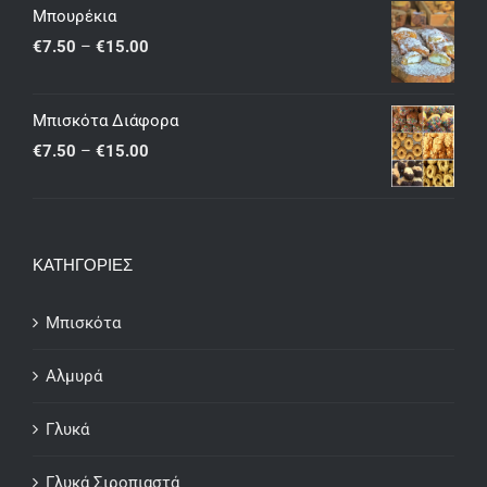
€15.00
Μπουρέκια
through
Price
€
7.50
–
€
15.00
€25.00
range:
€7.50
Μπισκότα Διάφορα
through
Price
€
7.50
–
€
15.00
€15.00
range:
€7.50
through
ΚΑΤΗΓΟΡΙΕΣ
€15.00
Μπισκότα
Αλμυρά
Γλυκά
Γλυκά Σιροπιαστά